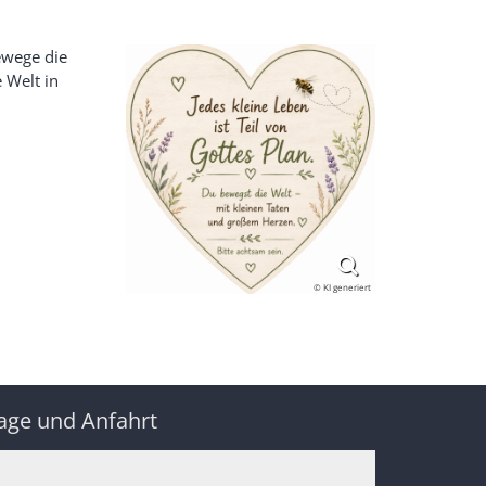
ewege die
 Welt in
© KI generiert
age und Anfahrt