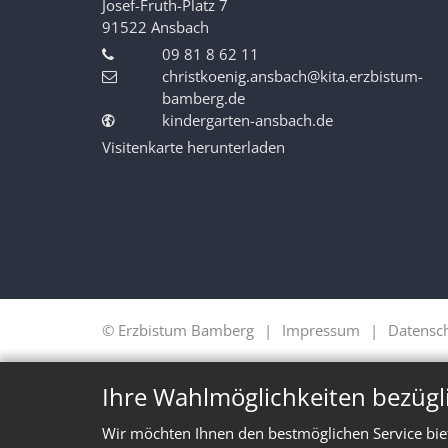
Josef-Fruth-Platz 7
91522
Ansbach
09 81 8 62 11
christkoenig.ansbach@kita.erzbistum-
bamberg.de
kindergarten-ansbach.de
Visitenkarte herunterladen
© Erzbistum Bamberg
Impressum
Datensc
Ihre Wahlmöglichkeiten bezügl
Wir möchten Ihnen den bestmöglichen Service bie