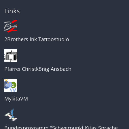
Links
2Brothers Ink Tattoostudio
Pfarrei Christkönig Ansbach
MykitaVM
Bundesprogramm "Schwerpunkt Kitas Sprache