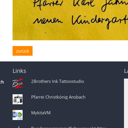
zurück
Links
L
2Brothers Ink Tattoostudio
ch
Pfarrei Christkönig Ansbach
MykitaVM