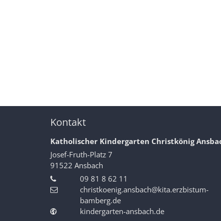
Kontakt
Katholischer Kindergarten Christkönig Ansba
Josef-Fruth-Platz 7
91522
Ansbach
09 81 8 62 11
christkoenig.ansbach@kita.erzbistum-
bamberg.de
kindergarten-ansbach.de