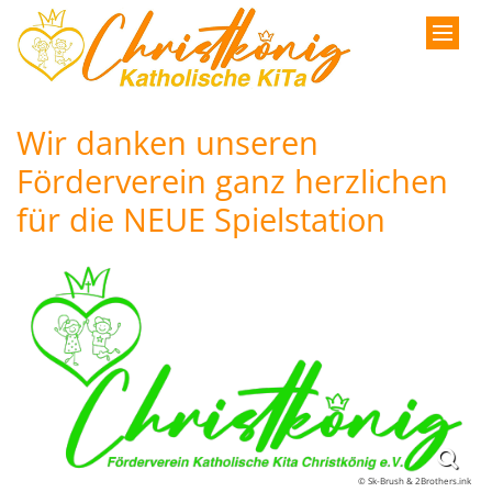
Zum Inhalt springen
Wir danken unseren
Förderverein ganz herzlichen
für die NEUE Spielstation
© Sk-Brush & 2Brothers.ink