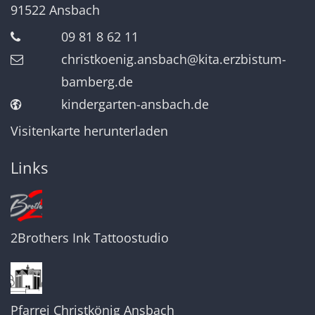
91522
Ansbach
09 81 8 62 11
christkoenig.ansbach@kita.erzbistum-
bamberg.de
kindergarten-ansbach.de
Visitenkarte herunterladen
Links
2Brothers Ink Tattoostudio
Pfarrei Christkönig Ansbach